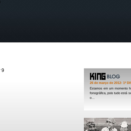
9
 9
26 de março de 2012
- 1º 
Estamos em um momento hist
fonográfica, pois tudo está 
o…