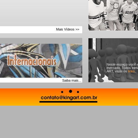
Mais Vídeos >>
Neste espaço você e
mercado. Todos eles
ART, visite os
links
.
Saiba mais...