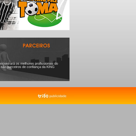
ncontrará os melhores profissionais do
 são parceiros de confiança da KING