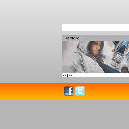
<<
|
>>